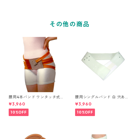
その他の商品
腰用4本バンド ワンタッチ式
腰用シングルバンド 白 穴あき
S/M/L バラコンバンド 腰
S/M/L バラコンバンド ワ
¥3,960
¥3,960
痛ベルト 腰用ゴムバンド 骨盤
ンタッチ式 腰痛ベルト 腰用ゴ
ベルト 仙腸関節障害調整４
ムバンド 骨盤ベルト 仙腸関
10%OFF
10%OFF
本ベルト
節障害調整ベルト 穴あき