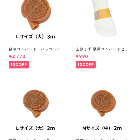
健康ゴムバンド・バラコンバ
土踏まず 足用ゴムバンド 2本
ンド L (大) 3ｍ （約幅３９ｍ
入り バラコンバンドシリー
¥2,772
¥990
ｍ×長さ３m）ゴムチューブ 腰
ズ 足の指圧 マッサージ リラ
痛改善 骨盤調整 仙腸関節障
ックス 疲労緩和 外反母趾
10%OFF
10%OFF
害調整ゴムチューブ 姿勢矯
正 リハビリ 体操 トレーニング
バラコンチューブ用