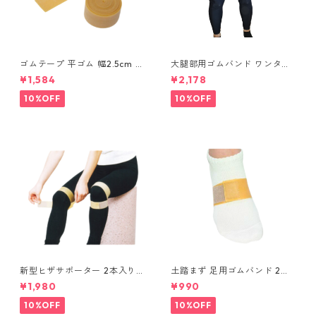
ゴムテープ 平ゴム 幅2.5cm ×
大腿部用ゴムバンド ワンタッ
2m (2本入り) バラコンバンド
チ式 2本入り S/M/L/LL 大腿部
¥1,584
¥2,178
シリーズ 天然ゴム トレーニ
用サポートバンド バラコン
ング リハビリ 仙腸関節障害
バンドシリーズ
10%OFF
10%OFF
調整ゴムチューブ
新型ヒザサポーター 2本入り
土踏まず 足用ゴムバンド 2本
S/M/L 膝痛 バラコンバンドシ
入り バラコンバンドシリー
¥1,980
¥990
リーズ 膝用ゴムバンド スポ
ズ 足の指圧 マッサージ リラ
ーツ リハビリ 筋肉保護 障害予
ックス 疲労緩和 外反母趾
10%OFF
10%OFF
防