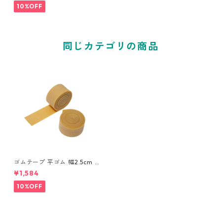
トレーニング 仙腸関節障害
10%OFF
調整ゴムチューブ
同じカテゴリの商品
ゴムテープ 平ゴム 幅2.5cm ×
2m (2本入り) バラコンバンド
¥1,584
シリーズ 天然ゴム トレーニ
ング リハビリ 仙腸関節障害
10%OFF
調整ゴムチューブ