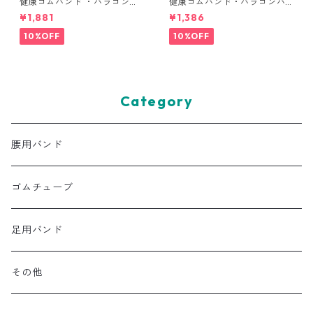
健康ゴムバンド ・バラコンバ
健康ゴムバンド・バラコンバ
ンドL (大) 2ｍ(約幅３９ｍｍ×
ンド M (中) 2ｍ （約幅２５ｍ
¥1,881
¥1,386
長さ２ｍ） ゴムチューブ 腰痛
ｍ×長さ２m）ゴムチューブ 腰
改善 骨盤調整 仙腸関節障害調
痛改善 骨盤調整 仙腸関節障
10%OFF
10%OFF
整ゴムチューブ 姿勢矯正 リ
害調整ゴムチューブ 姿勢矯
ハビリ 体操 トレーニング バ
正 リハビリ 体操 トレーニング
ラコンチューブ用
バラコンチューブ用
Category
腰用バンド
ゴムチューブ
足用バンド
その他