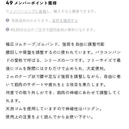
49
メンバーポイント獲得
※
メンバーシップに登録
し、購入すると獲得できます。
別途送料がかかります。
送料を確認する
¥5,500以上のご注文で国内送料が無料になります。
幅広ゴムテープ,ゴムバンド、強弱を自由に調整可能
腰回しや骨盤を調整するのに使われています。バラコンバン
ドの愛称で呼ばる、シリーズの一つです。フリーサイズで最
後にゴムを隙間にはさむだけで止められ、大変便利。
２ｍのテープ状で腰や足など強弱を調整しながら、自由に巻
いて筋肉のサポートや疲れをとる役目を果たします。
何度での取り外しができ、筋肉の伸縮にあわせて調整してく
れます。
天然ゴムを使用していますので伸縮性はバツグン。
使用上の注意をよく読んでからお使い下さい。