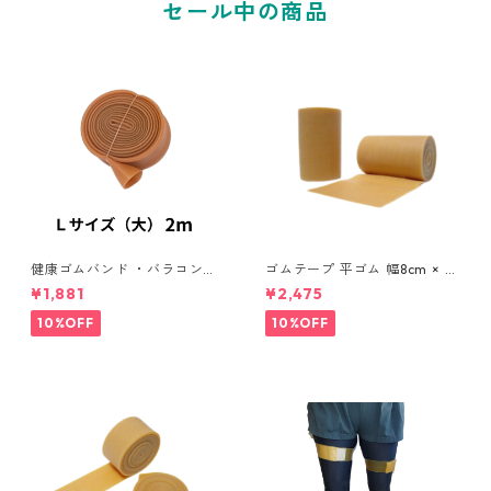
セール中の商品
健康ゴムバンド ・バラコンバ
ゴムテープ 平ゴム 幅8cm × 2
ンドL (大) 2ｍ(約幅３９ｍｍ×
m (1本) 天然ゴム バラコンバ
¥1,881
¥2,475
長さ２ｍ） ゴムチューブ 腰痛
ンドシリーズ 腰 足 サポート
改善 骨盤調整 仙腸関節障害調
トレーニング 仙腸関節障害
10%OFF
10%OFF
整ゴムチューブ 姿勢矯正 リ
調整ゴムチューブ
ハビリ 体操 トレーニング バ
ラコンチューブ用